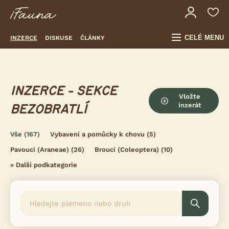
CELÉ MENU
INZERCE
DISKUSE
ČLÁNKY
INZERCE - SEKCE
Vložte
inzerát
BEZOBRATLÍ
Vše
(167)
Vybavení a pomůcky k chovu
(5)
Pavouci (Araneae)
(26)
Brouci (Coleoptera)
(10)
»
Další podkategorie