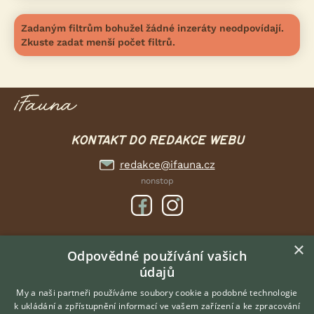
Zadaným filtrům bohužel žádné inzeráty neodpovídají.
Zkuste zadat menší počet filtrů.
KONTAKT DO REDAKCE WEBU
redakce@ifauna.cz
nonstop
×
DOMOVSKÁ STRÁNKA
Odpovědné používání vašich
údajů
INZERCE
DISKUSE
My a naši partneři používáme soubory cookie a podobné technologie
k ukládání a zpřístupnění informací ve vašem zařízení a ke zpracování
ČLÁNKY