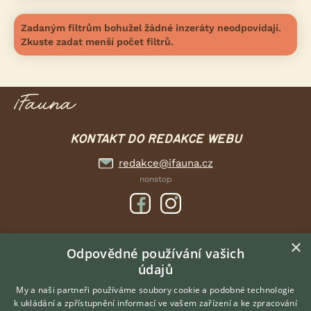
Zadaným filtrům bohužel žádné inzeráty neodpovídají.
Zkuste zadat menší počet filtrů.
KONTAKT DO REDAKCE WEBU
redakce@ifauna.cz
nonstop
×
DOMOVSKÁ STRÁNKA
Odpovědné používání vašich
údajů
INZERCE
DISKUSE
My a naši partneři používáme soubory cookie a podobné technologie
k ukládání a zpřístupnění informací ve vašem zařízení a ke zpracování
ČLÁNKY