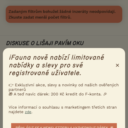
Zadaným filtrům bohužel žádné inzeráty neodpovídají.
Zkuste zadat menší počet filtrů.
DISKUSE O LIŠAJI PAVÍM OKU
iFauna nově nabízí limitované
Téma
×
nabídky a slevy pro své
registrované uživatele.
Lišaj smrtihlav-prodej
22.6.2022 06:56
2
reakcí
👉 Exkluzivní akce, slevy a novinky od našich ověřených
partnerů
🎁 A teď navíc dárek: 200 Kč kredit do F-konta. 🎉
Lišaj paví oko páření....
29.6.2020 11:51
0
reakcí
Více informací o souhlasu s marketingem třetích stran
najdete
.
zde
Zobrazit více diskusí