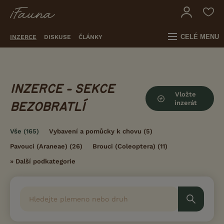
CELÉ MENU
INZERCE
DISKUSE
ČLÁNKY
INZERCE - SEKCE
Vložte
inzerát
BEZOBRATLÍ
Vše
(165)
Vybavení a pomůcky k chovu
(5)
Pavouci (Araneae)
(26)
Brouci (Coleoptera)
(11)
»
Další podkategorie