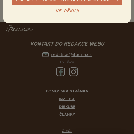
PŘIHLÁSIT SE K NEWSLETTERU A VYZVEDNOUT DÁREK. 🎁
NE, DĚKUJI
KONTAKT DO REDAKCE WEBU
redakce@ifauna.cz
nonstop
DOMOVSKÁ STRÁNKA
INZERCE
DISKUSE
ČLÁNKY
O nás