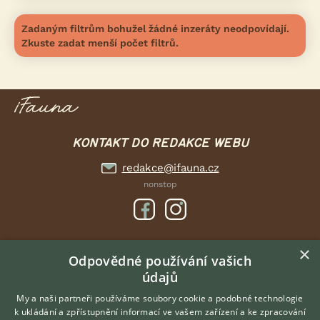
Zadaným filtrům bohužel žádné inzeráty neodpovídají.
Zkuste zadat menší počet filtrů.
KONTAKT DO REDAKCE WEBU
redakce@ifauna.cz
nonstop
×
DOMOVSKÁ STRÁNKA
Odpovědné používání vašich
údajů
INZERCE
DISKUSE
My a naši partneři používáme soubory cookie a podobné technologie
k ukládání a zpřístupnění informací ve vašem zařízení a ke zpracování
ČLÁNKY