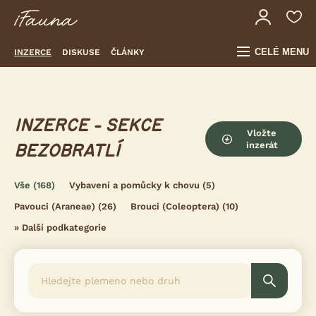
CELÉ MENU
INZERCE
DISKUSE
ČLÁNKY
INZERCE - SEKCE
Vložte
inzerát
BEZOBRATLÍ
Vše
(168)
Vybavení a pomůcky k chovu
(5)
Pavouci (Araneae)
(26)
Brouci (Coleoptera)
(10)
»
Další podkategorie