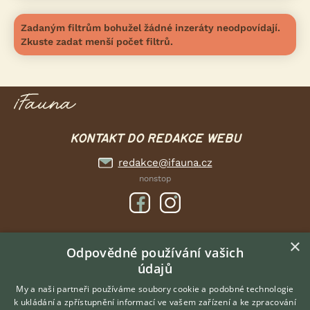
Zadaným filtrům bohužel žádné inzeráty neodpovídají.
Zkuste zadat menší počet filtrů.
KONTAKT DO REDAKCE WEBU
redakce@ifauna.cz
nonstop
×
DOMOVSKÁ STRÁNKA
Odpovědné používání vašich
údajů
INZERCE
DISKUSE
My a naši partneři používáme soubory cookie a podobné technologie
k ukládání a zpřístupnění informací ve vašem zařízení a ke zpracování
ČLÁNKY