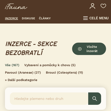
CELÉ MENU
INZERCE
DISKUSE
ČLÁNKY
INZERCE - SEKCE
Vložte
inzerát
BEZOBRATLÍ
Vše
(167)
Vybavení a pomůcky k chovu
(5)
Pavouci (Araneae)
(27)
Brouci (Coleoptera)
(11)
»
Další podkategorie