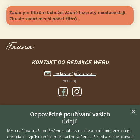
Zadaným filtrům bohužel žádné inzeráty neodpovídají.
Zkuste zadat menší počet filtrů.
KONTAKT DO REDAKCE WEBU
redakce@ifauna.cz
nonstop
×
DOMOVSKÁ STRÁNKA
Odpovědné používání vašich
údajů
INZERCE
DISKUSE
My a naši partneři používáme soubory cookie a podobné technologie
k ukládání a zpřístupnění informací ve vašem zařízení a ke zpracování
ČLÁNKY