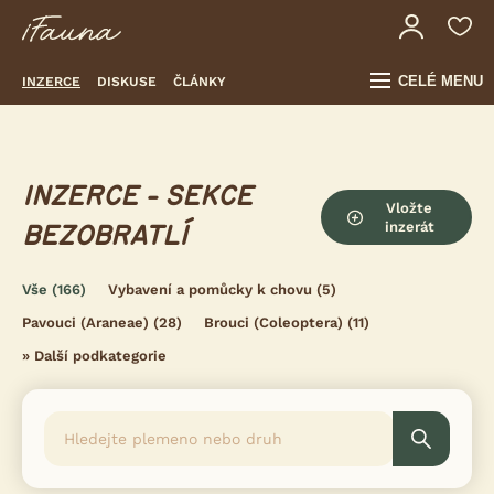
CELÉ MENU
INZERCE
DISKUSE
ČLÁNKY
INZERCE - SEKCE
Vložte
inzerát
BEZOBRATLÍ
Vše
(166)
Vybavení a pomůcky k chovu
(5)
Pavouci (Araneae)
(28)
Brouci (Coleoptera)
(11)
»
Další podkategorie