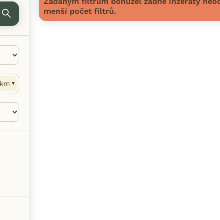
Zadaným filtrům bohužel žádné inzeráty neod
menší počet filtrů.
km