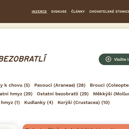
INZERCE
DISKUSE
ČLÁNKY
CHOVATELSKÉ STANIC
 BEZOBRATLÍ
Vložte 
y k chovu
(5)
Pavouci (Araneae)
(28)
Brouci (Coleopte
atní hmyz
(29)
Ostatní bezobratlí
(29)
Měkkýši (Mollu
 hmyz
(1)
Kudlanky
(4)
Korýši (Crustacea)
(10)