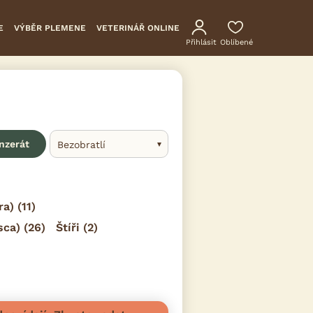
E
VÝBĚR PLEMENE
VETERINÁŘ ONLINE
Přihlásit
Oblíbené
inzerát
Bezobratlí
ra)
(11)
sca)
(26)
Štíři
(2)