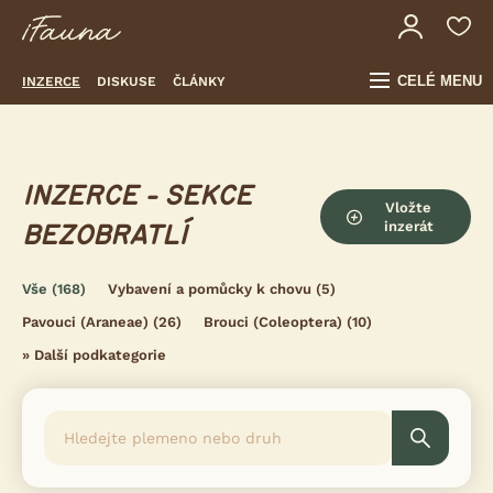
CELÉ MENU
INZERCE
DISKUSE
ČLÁNKY
INZERCE - SEKCE
Vložte
inzerát
BEZOBRATLÍ
Vše
(168)
Vybavení a pomůcky k chovu
(5)
Pavouci (Araneae)
(26)
Brouci (Coleoptera)
(10)
»
Další podkategorie