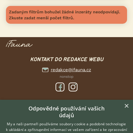
Zadaným filtrům bohužel žádné inzeráty neodpovídají.
Zkuste zadat menší počet filtrů.
KONTAKT DO REDAKCE WEBU
redakce@ifauna.cz
nonstop
×
DOMOVSKÁ STRÁNKA
Odpovědné používání vašich
údajů
INZERCE
DISKUSE
My a naši partneři používáme soubory cookie a podobné technologie
k ukládání a zpřístupnění informací ve vašem zařízení a ke zpracování
ČLÁNKY