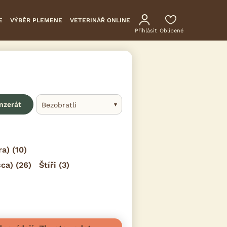
E
VÝBĚR PLEMENE
VETERINÁŘ ONLINE
Přihlásit
Oblíbené
inzerát
Bezobratlí
ra)
(10)
sca)
(26)
Štíři
(3)