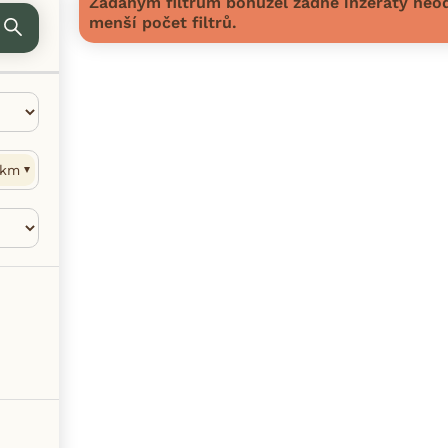
Zadaným filtrům bohužel žádné inzeráty neod
menší počet filtrů.
km