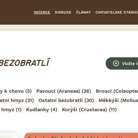
INZERCE
DISKUSE
ČLÁNKY
CHOVATELSKÉ STANIC
 BEZOBRATLÍ
Vložte 
y k chovu
(5)
Pavouci (Araneae)
(26)
Brouci (Coleopte
atní hmyz
(31)
Ostatní bezobratlí
(30)
Měkkýši (Mollu
ý hmyz
(1)
Kudlanky
(4)
Korýši (Crustacea)
(11)