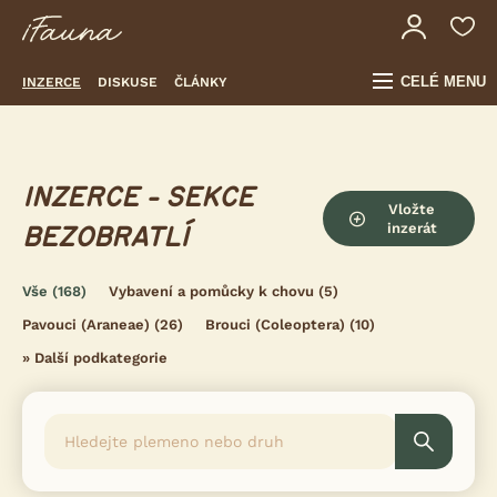
CELÉ MENU
INZERCE
DISKUSE
ČLÁNKY
INZERCE - SEKCE
Vložte
inzerát
BEZOBRATLÍ
Vše
(168)
Vybavení a pomůcky k chovu
(5)
Pavouci (Araneae)
(26)
Brouci (Coleoptera)
(10)
»
Další podkategorie