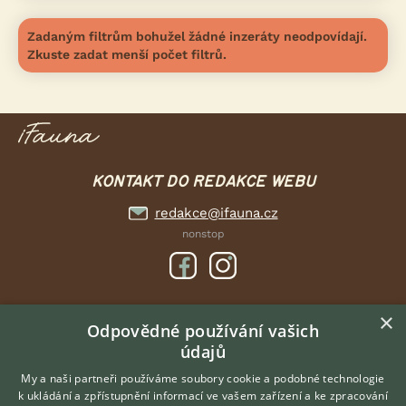
Zadaným filtrům bohužel žádné inzeráty neodpovídají.
Zkuste zadat menší počet filtrů.
KONTAKT DO REDAKCE WEBU
redakce@ifauna.cz
nonstop
×
DOMOVSKÁ STRÁNKA
Odpovědné používání vašich
údajů
INZERCE
DISKUSE
My a naši partneři používáme soubory cookie a podobné technologie
k ukládání a zpřístupnění informací ve vašem zařízení a ke zpracování
ČLÁNKY