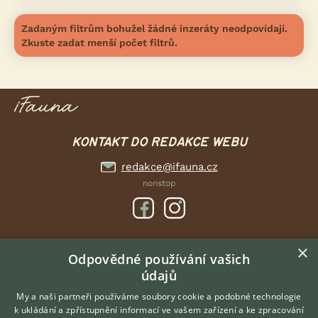
Zadaným filtrům bohužel žádné inzeráty neodpovídají.
Zkuste zadat menší počet filtrů.
KONTAKT DO REDAKCE WEBU
redakce@ifauna.cz
nonstop
×
DOMOVSKÁ STRÁNKA
Odpovědné používání vašich
údajů
INZERCE
DISKUSE
My a naši partneři používáme soubory cookie a podobné technologie
k ukládání a zpřístupnění informací ve vašem zařízení a ke zpracování
ČLÁNKY