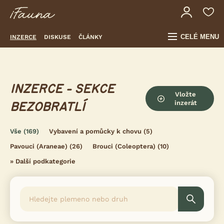
CELÉ MENU
INZERCE
DISKUSE
ČLÁNKY
INZERCE - SEKCE
Vložte
inzerát
BEZOBRATLÍ
Vše
(169)
Vybavení a pomůcky k chovu
(5)
Pavouci (Araneae)
(26)
Brouci (Coleoptera)
(10)
»
Další podkategorie