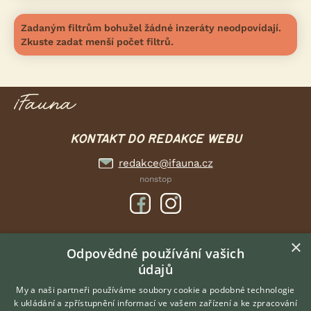
Zadaným filtrům bohužel žádné inzeráty neodpovídají.
Zkuste zadat menší počet filtrů.
KONTAKT DO REDAKCE WEBU
redakce@ifauna.cz
nonstop
×
DOMOVSKÁ STRÁNKA
Odpovědné používání vašich
údajů
INZERCE
DISKUSE
My a naši partneři používáme soubory cookie a podobné technologie
k ukládání a zpřístupnění informací ve vašem zařízení a ke zpracování
ČLÁNKY