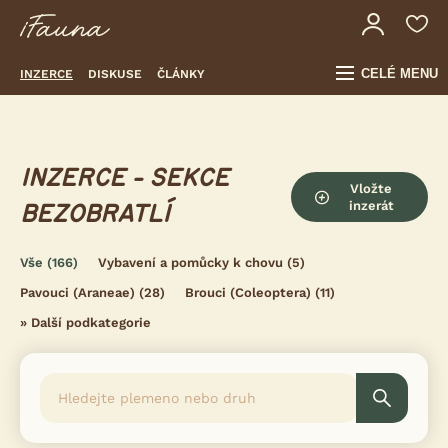
CELÉ MENU
INZERCE
DISKUSE
ČLÁNKY
INZERCE - SEKCE
Vložte
inzerát
BEZOBRATLÍ
Vše
(166)
Vybavení a pomůcky k chovu
(5)
Pavouci (Araneae)
(28)
Brouci (Coleoptera)
(11)
»
Další podkategorie