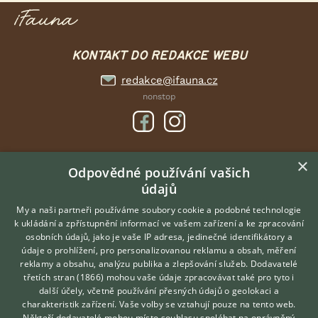
KONTAKT DO REDAKCE WEBU
redakce@ifauna.cz
nonstop
×
DOMOVSKÁ STRÁNKA
Odpovědné používání vašich
údajů
INZERCE
DISKUSE
My a naši partneři používáme soubory cookie a podobné technologie
k ukládání a zpřístupnění informací ve vašem zařízení a ke zpracování
ČLÁNKY
osobních údajů, jako je vaše IP adresa, jedinečné identifikátory a
údaje o prohlížení, pro personalizovanou reklamu a obsah, měření
O nás
reklamy a obsahu, analýzu publika a zlepšování služeb.
Dodavatelé
třetích stran (1866)
mohou vaše údaje zpracovávat také pro tyto i
Kontakt
Hledáte zvířecího kamaráda?
další účely, včetně používání přesných údajů o geolokaci a
Zdarma vám poradí
Možnosti zvýraznění inzerátů
charakteristik zařízení. Vaše volby se vztahují pouze na tento web.
VETERINÁŘ ONLINE
Podmínky užití
Někteří dodavatelé mohou místo souhlasu spoléhat na oprávněný