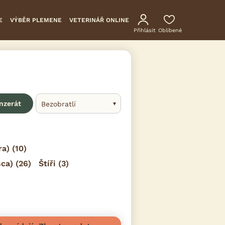
E
VÝBĚR PLEMENE
VETERINÁŘ ONLINE
Přihlásit
Oblíbené
inzerát
Bezobratlí
ra)
(10)
sca)
(26)
Štíři
(3)