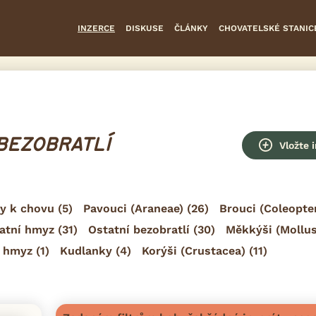
INZERCE
DISKUSE
ČLÁNKY
CHOVATELSKÉ STANIC
 BEZOBRATLÍ
Vložte 
y k chovu
(5)
Pavouci (Araneae)
(26)
Brouci (Coleopte
atní hmyz
(31)
Ostatní bezobratlí
(30)
Měkkýši (Mollu
ý hmyz
(1)
Kudlanky
(4)
Korýši (Crustacea)
(11)