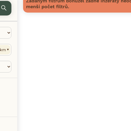
Zadaným filtrům bohužel žádné inzeráty neod
menší počet filtrů.
km