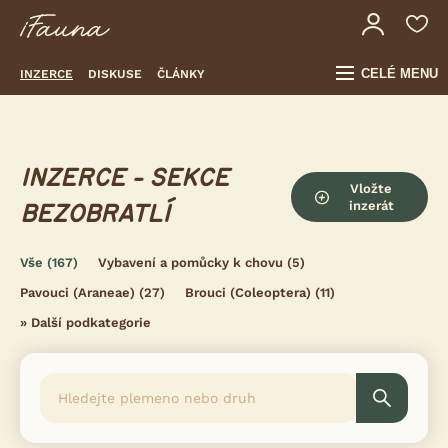
CELÉ MENU
INZERCE
DISKUSE
ČLÁNKY
INZERCE - SEKCE
Vložte
inzerát
BEZOBRATLÍ
Vše
(167)
Vybavení a pomůcky k chovu
(5)
Pavouci (Araneae)
(27)
Brouci (Coleoptera)
(11)
»
Další podkategorie