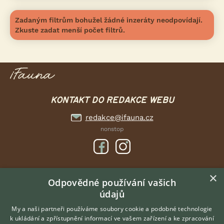
Zadaným filtrům bohužel žádné inzeráty neodpovídají.
Zkuste zadat menší počet filtrů.
KONTAKT DO REDAKCE WEBU
redakce@ifauna.cz
nonstop
×
DOMOVSKÁ STRÁNKA
Odpovědné používání vašich
údajů
INZERCE
DISKUSE
My a naši partneři používáme soubory cookie a podobné technologie
k ukládání a zpřístupnění informací ve vašem zařízení a ke zpracování
ČLÁNKY