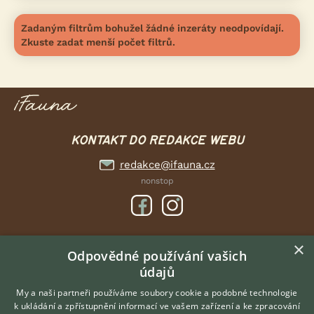
Zadaným filtrům bohužel žádné inzeráty neodpovídají.
Zkuste zadat menší počet filtrů.
KONTAKT DO REDAKCE WEBU
redakce@ifauna.cz
nonstop
×
DOMOVSKÁ STRÁNKA
Odpovědné používání vašich
údajů
INZERCE
DISKUSE
My a naši partneři používáme soubory cookie a podobné technologie
k ukládání a zpřístupnění informací ve vašem zařízení a ke zpracování
ČLÁNKY