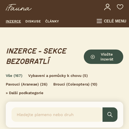
CELÉ MENU
INZERCE
DISKUSE
ČLÁNKY
INZERCE - SEKCE
Vložte
inzerát
BEZOBRATLÍ
Vše
(167)
Vybavení a pomůcky k chovu
(5)
Pavouci (Araneae)
(26)
Brouci (Coleoptera)
(10)
»
Další podkategorie