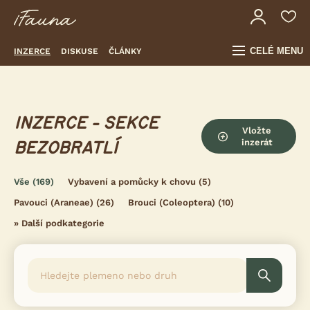
CELÉ MENU
INZERCE
DISKUSE
ČLÁNKY
INZERCE - SEKCE
Vložte
inzerát
BEZOBRATLÍ
Vše
(169)
Vybavení a pomůcky k chovu
(5)
Pavouci (Araneae)
(26)
Brouci (Coleoptera)
(10)
»
Další podkategorie