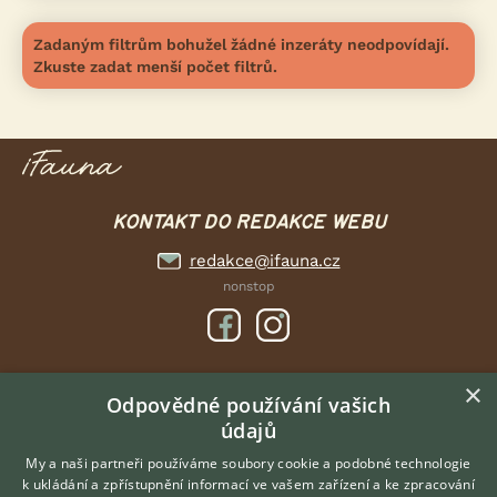
Zadaným filtrům bohužel žádné inzeráty neodpovídají.
Zkuste zadat menší počet filtrů.
KONTAKT DO REDAKCE WEBU
redakce@ifauna.cz
nonstop
×
DOMOVSKÁ STRÁNKA
Odpovědné používání vašich
údajů
INZERCE
DISKUSE
My a naši partneři používáme soubory cookie a podobné technologie
k ukládání a zpřístupnění informací ve vašem zařízení a ke zpracování
ČLÁNKY