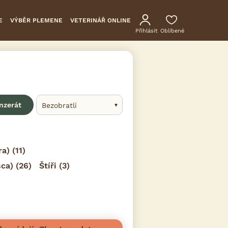
E
VÝBĚR PLEMENE
VETERINÁŘ ONLINE
Přihlásit
Oblíbené
inzerát
Bezobratlí
ra)
(11)
sca)
(26)
Štíři
(3)