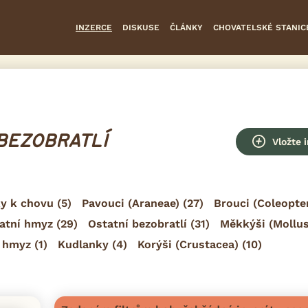
INZERCE
DISKUSE
ČLÁNKY
CHOVATELSKÉ STANIC
 BEZOBRATLÍ
Vložte 
y k chovu
(5)
Pavouci (Araneae)
(27)
Brouci (Coleopte
atní hmyz
(29)
Ostatní bezobratlí
(31)
Měkkýši (Mollu
 hmyz
(1)
Kudlanky
(4)
Korýši (Crustacea)
(10)