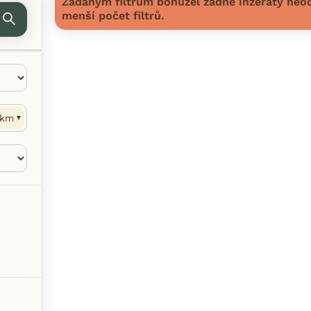
Zadaným filtrům bohužel žádné inzeráty neod
menší počet filtrů.
km