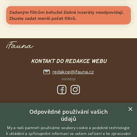
Zadaným filtrům bohužel žádné inzeráty neodpovídají.
Zkuste zadat menší počet filtrů.
KONTAKT DO REDAKCE WEBU
redakce@ifauna.cz
nonstop
×
DOMOVSKÁ STRÁNKA
Odpovědné používání vašich
údajů
INZERCE
DISKUSE
My a naši partneři používáme soubory cookie a podobné technologie
k ukládání a zpřístupnění informací ve vašem zařízení a ke zpracování
ČLÁNKY