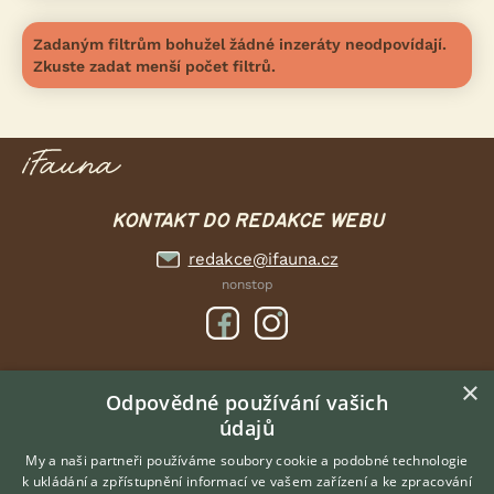
Zadaným filtrům bohužel žádné inzeráty neodpovídají.
Zkuste zadat menší počet filtrů.
KONTAKT DO REDAKCE WEBU
redakce@ifauna.cz
nonstop
×
DOMOVSKÁ STRÁNKA
Odpovědné používání vašich
údajů
INZERCE
DISKUSE
My a naši partneři používáme soubory cookie a podobné technologie
k ukládání a zpřístupnění informací ve vašem zařízení a ke zpracování
ČLÁNKY