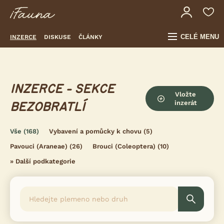
CELÉ MENU
INZERCE
DISKUSE
ČLÁNKY
INZERCE - SEKCE
Vložte
inzerát
BEZOBRATLÍ
Vše
(168)
Vybavení a pomůcky k chovu
(5)
Pavouci (Araneae)
(26)
Brouci (Coleoptera)
(10)
»
Další podkategorie