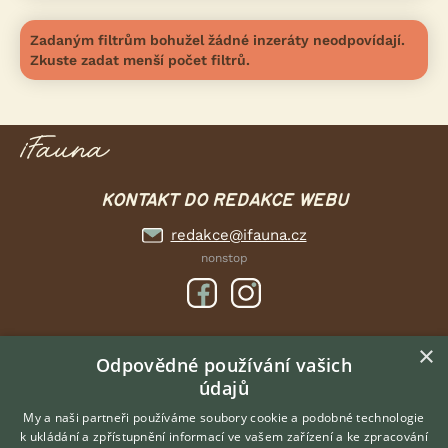
Zadaným filtrům bohužel žádné inzeráty neodpovídají.
Zkuste zadat menší počet filtrů.
KONTAKT DO REDAKCE WEBU
redakce@ifauna.cz
nonstop
×
DOMOVSKÁ STRÁNKA
Odpovědné používání vašich
údajů
INZERCE
DISKUSE
My a naši partneři používáme soubory cookie a podobné technologie
k ukládání a zpřístupnění informací ve vašem zařízení a ke zpracování
ČLÁNKY