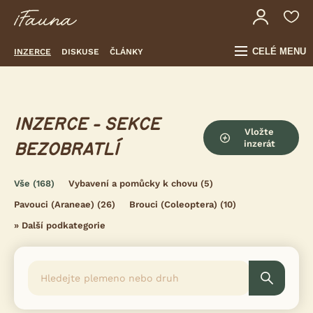
CELÉ MENU
INZERCE
DISKUSE
ČLÁNKY
INZERCE - SEKCE
Vložte
inzerát
BEZOBRATLÍ
Vše
(168)
Vybavení a pomůcky k chovu
(5)
Pavouci (Araneae)
(26)
Brouci (Coleoptera)
(10)
»
Další podkategorie