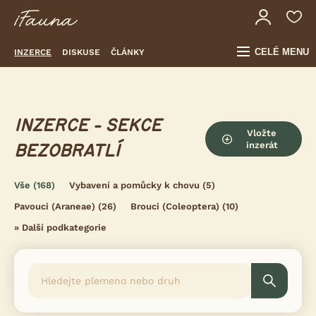
CELÉ MENU
INZERCE
DISKUSE
ČLÁNKY
INZERCE - SEKCE
Vložte
inzerát
BEZOBRATLÍ
Vše
(168)
Vybavení a pomůcky k chovu
(5)
Pavouci (Araneae)
(26)
Brouci (Coleoptera)
(10)
»
Další podkategorie