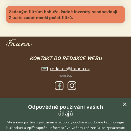
Zadaným filtrům bohužel žádné inzeráty neodpovídají.
Zkuste zadat menší počet filtrů.
KONTAKT DO REDAKCE WEBU
redakce@ifauna.cz
nonstop
×
DOMOVSKÁ STRÁNKA
Odpovědné používání vašich
údajů
INZERCE
DISKUSE
My a naši partneři používáme soubory cookie a podobné technologie
k ukládání a zpřístupnění informací ve vašem zařízení a ke zpracování
ČLÁNKY