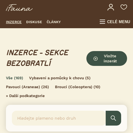
CELÉ MENU
INZERCE
DISKUSE
ČLÁNKY
INZERCE - SEKCE
Vložte
inzerát
BEZOBRATLÍ
Vše
(169)
Vybavení a pomůcky k chovu
(5)
Pavouci (Araneae)
(26)
Brouci (Coleoptera)
(10)
»
Další podkategorie