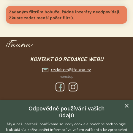
Zadaným filtrům bohužel žádné inzeráty neodpovídají.
Zkuste zadat menší počet filtrů.
KONTAKT DO REDAKCE WEBU
redakce@ifauna.cz
nonstop
×
DOMOVSKÁ STRÁNKA
Odpovědné používání vašich
údajů
INZERCE
DISKUSE
My a naši partneři používáme soubory cookie a podobné technologie
k ukládání a zpřístupnění informací ve vašem zařízení a ke zpracování
ČLÁNKY