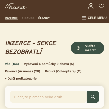
CELÉ MENU
INZERCE
DISKUSE
ČLÁNKY
INZERCE - SEKCE
Vložte
inzerát
BEZOBRATLÍ
Vše
(166)
Vybavení a pomůcky k chovu
(5)
Pavouci (Araneae)
(28)
Brouci (Coleoptera)
(11)
»
Další podkategorie