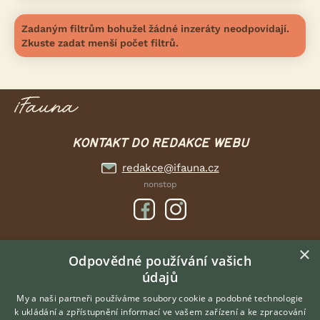
Zadaným filtrům bohužel žádné inzeráty neodpovídají.
Zkuste zadat menší počet filtrů.
KONTAKT DO REDAKCE WEBU
redakce@ifauna.cz
nonstop
×
DOMOVSKÁ STRÁNKA
Odpovědné používání vašich
údajů
INZERCE
DISKUSE
My a naši partneři používáme soubory cookie a podobné technologie
k ukládání a zpřístupnění informací ve vašem zařízení a ke zpracování
ČLÁNKY