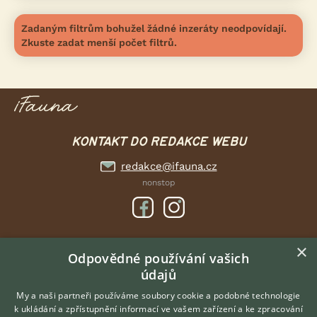
Zadaným filtrům bohužel žádné inzeráty neodpovídají.
Zkuste zadat menší počet filtrů.
KONTAKT DO REDAKCE WEBU
redakce@ifauna.cz
nonstop
×
DOMOVSKÁ STRÁNKA
Odpovědné používání vašich
údajů
INZERCE
DISKUSE
My a naši partneři používáme soubory cookie a podobné technologie
k ukládání a zpřístupnění informací ve vašem zařízení a ke zpracování
ČLÁNKY