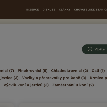
INZERCE
DISKUSE
ČLÁNKY
CHOVATELSKÉ STANIC
Vložte 
oníci
(7)
Plnokrevníci
(5)
Chladnokrevníci
(2)
Osli
(1)
 jezdce
(3)
Vozíky a přepravníky pro koně
(3)
Krmivo p
Výcvik koní a jezdců
(3)
Zaměstnání u koní
(2)