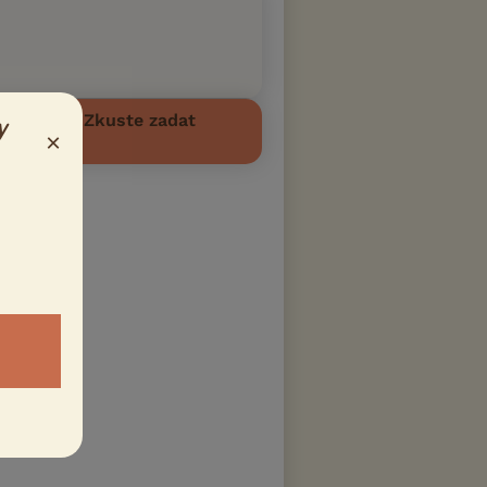
povídají. Zkuste zadat
y
×