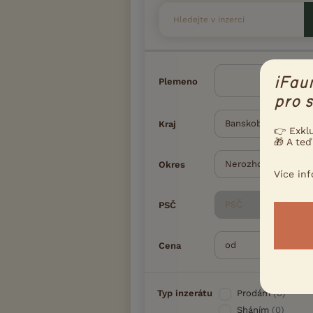
iFau
Plemeno
pro s
Kraj
👉 Exkl
🎁 A teď
Okres
Více in
PSČ
PSČ
Cena
Typ inzerátu
Prodám
(0)
Sháním
(0)