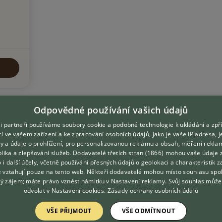
Odpovědné používání vašich údajů
i partneři používáme soubory cookie a podobné technologie k ukládání a zpř
í ve vašem zařízení a ke zpracování osobních údajů, jako je vaše IP adresa, 
ory a údaje o prohlížení, pro personalizovanou reklamu a obsah, měření rekla
lika a zlepšování služeb.
Dodavatelé třetích stran (1866)
mohou vaše údaje 
DOMOVSKÁ STRÁNKA
O nás
o i další účely, včetně používání přesných údajů o geolokaci a charakteristik z
e vztahují pouze na tento web. Někteří dodavatelé mohou místo souhlasu spo
INZERCE
Kontakt
ý zájem; máte právo vznést námitku v
Nastavení reklamy
. Svůj souhlas může
DISKUSE
Možnosti zvýraznění inzerátů
odvolat v
Nastavení cookies
.
Zásady ochrany osobních údajů
ČLÁNKY
Podmínky užití
VŠE PŘIJMOUT
VŠE ODMÍTNOUT
Zpracování osobních údajů