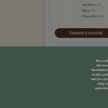
Vyměním
(0)
Daruji
(0)
Připouštění
(0)
My a naš
informac
identifikát
analýzu pub
také pro tyt
KONTAKT DO REDAKCE
volby s
WEBU
oprávněn
redakce@ifauna.cz
nonstop