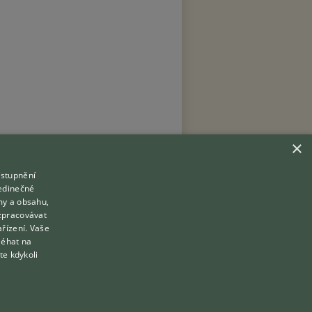
×
ístupnění
Hledáte zvířecího kamaráda?
jedinečné
Zdarma vám poradí
my a obsahu,
VETERINÁŘ ONLINE
zpracovávat
Přihlášení
ařízení. Vaše
KONZULTOVAT S VETERINÁŘEM
léhat na
Registrace
te kdykoli