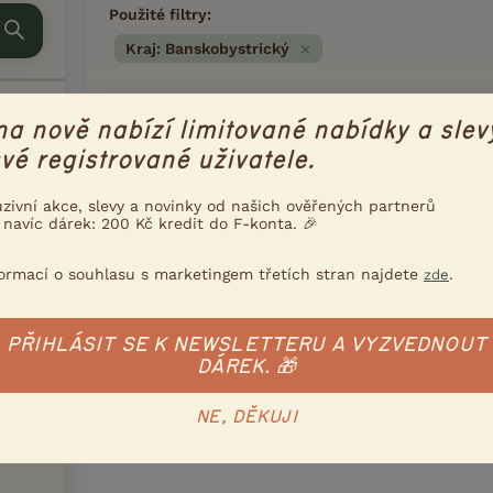
Použité filtry:
Kraj: Banskobystrický
Zadaným filtrům bohužel žádné inzeráty neod
na nově nabízí limitované nabídky a slev
menší počet filtrů.
vé registrované uživatele.
uzivní akce, slevy a novinky od našich ověřených partnerů
 navíc dárek: 200 Kč kredit do F-konta. 🎉
formací o souhlasu s marketingem třetích stran najdete
.
zde
km
PŘIHLÁSIT SE K NEWSLETTERU A VYZVEDNOUT
DÁREK. 🎁
NE, DĚKUJI