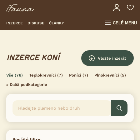
CELÉ MENU
INZERCE
DISKUSE
ČLÁNKY
INZERCE KONÍ
Vložte inzerát
Vše
(76)
Teplokrevníci
(7)
Poníci
(7)
Plnokrevníci
(5)
»
Další podkategorie
Použité filtry: