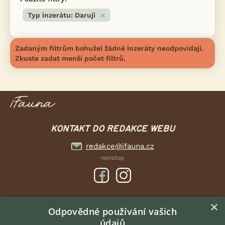
Typ inzerátu: Daruji
Zadaným filtrům bohužel žádné inzeráty neodpovídají.
Zkuste zadat menší počet filtrů.
KONTAKT DO REDAKCE WEBU
redakce@ifauna.cz
nonstop
×
DOMOVSKÁ STRÁNKA
Odpovědné používání vašich
údajů
INZERCE