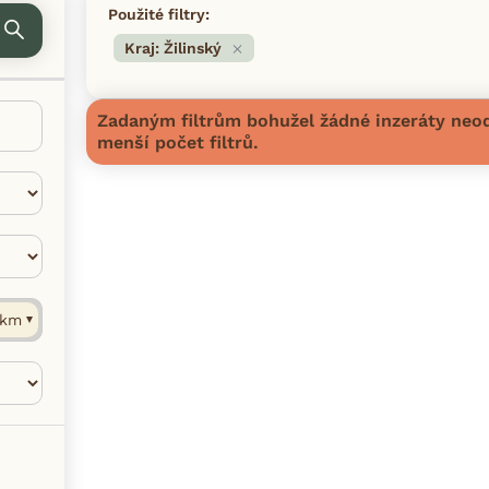
Použité filtry:
Kraj: Žilinský
Zadaným filtrům bohužel žádné inzeráty neod
menší počet filtrů.
km