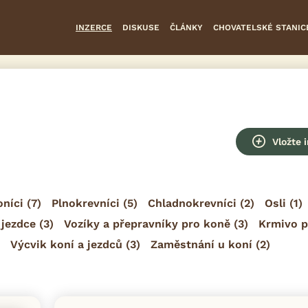
INZERCE
DISKUSE
ČLÁNKY
CHOVATELSKÉ STANIC
Vložte 
oníci
(7)
Plnokrevníci
(5)
Chladnokrevníci
(2)
Osli
(1)
 jezdce
(3)
Vozíky a přepravníky pro koně
(3)
Krmivo p
Výcvik koní a jezdců
(3)
Zaměstnání u koní
(2)