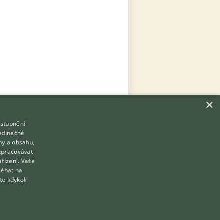
×
ístupnění
Hledáte zvířecího kamaráda?
jedinečné
Zdarma vám poradí
my a obsahu,
VETERINÁŘ ONLINE
zpracovávat
Přihlášení
ařízení. Vaše
KONZULTOVAT S VETERINÁŘEM
léhat na
Registrace
te kdykoli