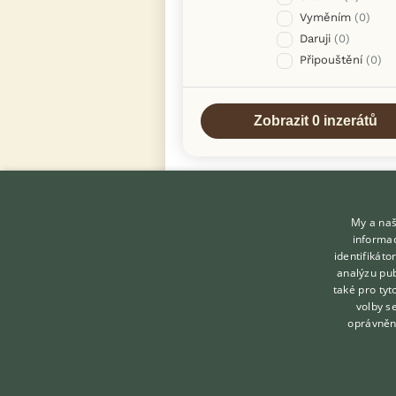
Vyměním
(0)
Daruji
(0)
Připouštění
(0)
My a naš
informac
identifikát
analýzu pub
také pro tyt
KONTAKT DO REDAKCE
volby s
WEBU
oprávněn
redakce@ifauna.cz
nonstop