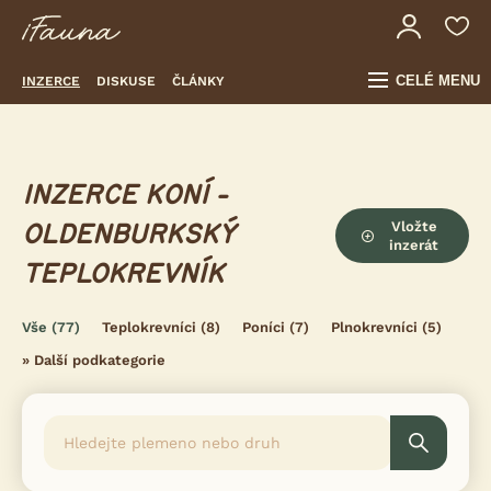
CELÉ MENU
INZERCE
DISKUSE
ČLÁNKY
INZERCE KONÍ -
Vložte
OLDENBURKSKÝ
inzerát
TEPLOKREVNÍK
Vše
(77)
Teplokrevníci
(8)
Poníci
(7)
Plnokrevníci
(5)
»
Další podkategorie