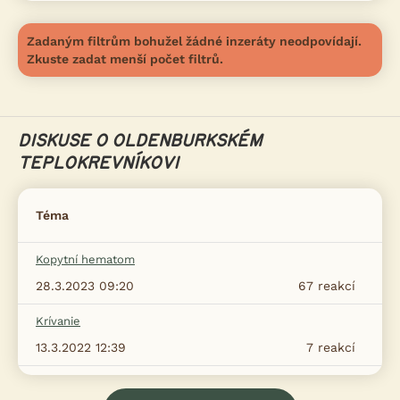
Zadaným filtrům bohužel žádné inzeráty neodpovídají.
Zkuste zadat menší počet filtrů.
DISKUSE O OLDENBURKSKÉM
TEPLOKREVNÍKOVI
Téma
Kopytní hematom
28.3.2023 09:20
67
reakcí
Krívanie
13.3.2022 12:39
7
reakcí