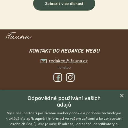
Zobrazit více diskusí
KONTAKT DO REDAKCE WEBU
redakce@ifauna.cz
nonstop
×
DOMOVSKÁ STRÁNKA
Odpovědné používání vašich
údajů
INZERCE
DISKUSE
My a naši partneři používáme soubory cookie a podobné technologie
k ukládání a zpřístupnění informací ve vašem zařízení a ke zpracování
ČLÁNKY
osobních údajů, jako je vaše IP adresa, jedinečné identifikátory a