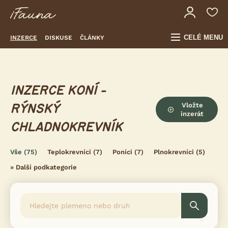
CELÉ MENU
INZERCE
DISKUSE
ČLÁNKY
INZERCE KONÍ -
Vložte
RÝNSKÝ
inzerát
CHLADNOKREVNÍK
Vše
(75)
Teplokrevníci
(7)
Poníci
(7)
Plnokrevníci
(5)
»
Další podkategorie