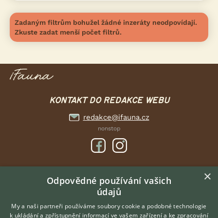
Zadaným filtrům bohužel žádné inzeráty neodpovídají.
Zkuste zadat menší počet filtrů.
KONTAKT DO REDAKCE WEBU
redakce@ifauna.cz
nonstop
×
DOMOVSKÁ STRÁNKA
Odpovědné používání vašich
údajů
INZERCE
DISKUSE
My a naši partneři používáme soubory cookie a podobné technologie
k ukládání a zpřístupnění informací ve vašem zařízení a ke zpracování
ČLÁNKY