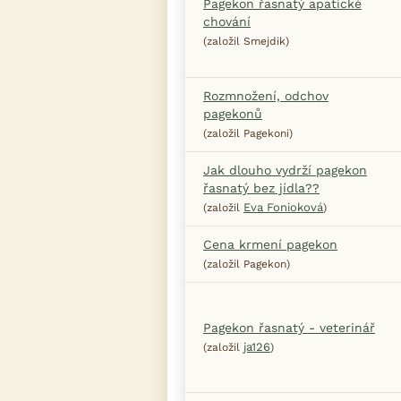
Pagekon řasnatý apatické
chování
(založil Smejdik)
Rozmnožení, odchov
pagekonů
(založil Pagekoni)
Jak dlouho vydrží pagekon
řasnatý bez jídla??
Eva Fonioková
(založil
)
Cena krmení pagekon
(založil Pagekon)
Pagekon řasnatý - veterinář
ja126
(založil
)