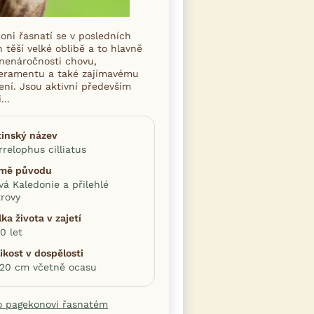
oni řasnatí se v posledních
h těší velké oblibě a to hlavně
 nenáročnosti chovu,
eramentu a také zajímavému
ení. Jsou aktivní především
...
tinský název
rrelophus cilliatus
mě původu
vá Kaledonie a přilehlé
trovy
ka života v zajetí
0 let
ikost v dospělosti
-20 cm včetně ocasu
o pagekonovi řasnatém