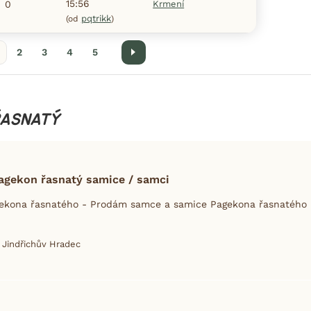
15:56
0
Krmení
pqtrikk
(od
)
2
3
4
5
Další
ŘASNATÝ
agekon řasnatý samice / samci
kona řasnatého - Prodám samce a samice Pagekona řasnatého F
. Jindřichův Hradec