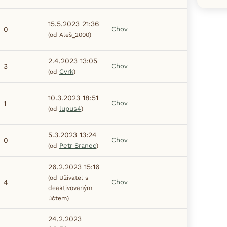
15.5.2023 21:36
0
Chov
(od Aleš_2000)
2.4.2023 13:05
3
Chov
Cvrk
(od
)
10.3.2023 18:51
1
Chov
lupus4
(od
)
5.3.2023 13:24
0
Chov
Petr Sranec
(od
)
26.2.2023 15:16
(od Uživatel s
4
Chov
deaktivovaným
účtem)
24.2.2023