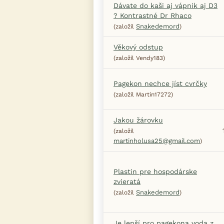
Dávate do kaši aj vápnik aj D3
? Kontrastné Dr Rhaco
Snakedemord
(založil
)
Věkový odstup
(založil Vendy183)
Pagekon nechce jíst cvrčky
(založil Martin17272)
Jakou žárovku
(založil
martinholusa25@gmail.com
)
Plastin pre hospodárske
zvieratá
Snakedemord
(založil
)
Je lepší pro pagekona voda z