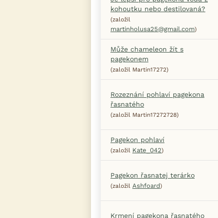
kohoutku nebo destilovaná?
(založil
martinholusa25@gmail.com
)
Může chameleon žít s
pagekonem
(založil Martin17272)
Rozeznání pohlaví pagekona
řasnatého
(založil Martin17272728)
Pagekon pohlaví
Kate_042
(založil
)
Pagekon řasnatej terárko
Ashfoard
(založil
)
Krmení pagekona řasnatého