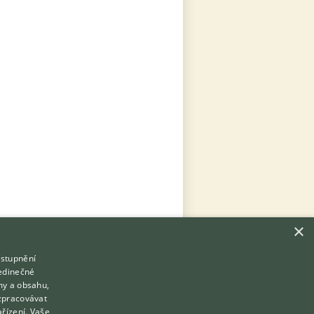
×
ístupnění
Hledáte zvířecího kamaráda?
jedinečné
Zdarma vám poradí
my a obsahu,
VETERINÁŘ ONLINE
zpracovávat
Přihlášení
ařízení. Vaše
KONZULTOVAT S VETERINÁŘEM