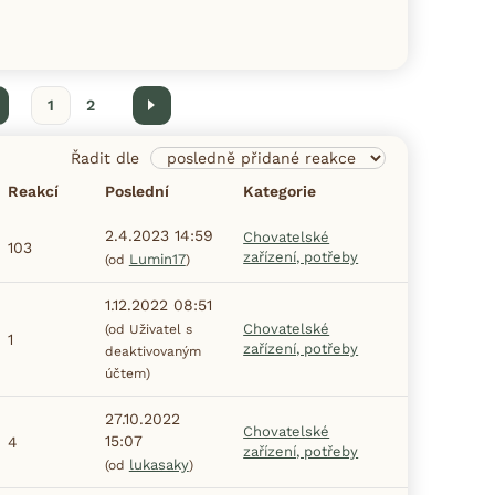
hozí
1
2
Další
Řadit dle
Reakcí
Poslední
Kategorie
2.4.2023 14:59
Chovatelské
103
zařízení, potřeby
Lumin17
(od
)
1.12.2022 08:51
Chovatelské
(od Uživatel s
1
zařízení, potřeby
deaktivovaným
účtem)
27.10.2022
Chovatelské
15:07
4
zařízení, potřeby
lukasaky
(od
)