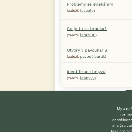
Problémy se svlékáním
Isabele
(založil
)
Co je to za brouka?
lara2010
(založil
)
Otvory v pavoukariu
pavoučíbuřtík
(založil
)
Identifikace hmyzu
lennyyy
(založil
)
Předc
My a naš
informac
identifikát
analýzu pub
také pro tyt
KONTAKT DO REDAKCE