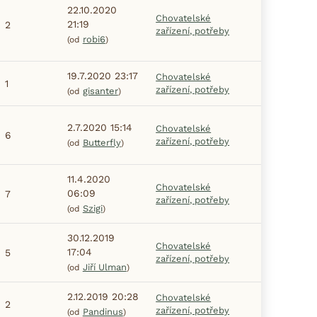
22.10.2020
Chovatelské
21:19
2
zařízení, potřeby
robi6
(od
)
19.7.2020 23:17
Chovatelské
1
zařízení, potřeby
gisanter
(od
)
2.7.2020 15:14
Chovatelské
6
zařízení, potřeby
Butterfly
(od
)
11.4.2020
Chovatelské
06:09
7
zařízení, potřeby
Szigi
(od
)
30.12.2019
Chovatelské
17:04
5
zařízení, potřeby
Jiří Ulman
(od
)
2.12.2019 20:28
Chovatelské
2
zařízení, potřeby
Pandinus
(od
)