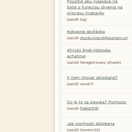
Pouzitie aku vysavaca na
listie s funkciou drvenia na
pripravu hrabanky
(založil Saj)
Kokosová skořápka
stucki.roland@seznam.cz
(založil
)
Africký šnek-(oblovka,
achatina)
(založil Neregistrovaný uživatel)
V čem chovat sklípkana?
(založil stovik7)
Co je to za pavuka? Pomoooc
fialka1318
(založil
)
Jak pochovat sklipkana
(založil Domíno123)