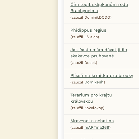
Čím topit sklípkanům rodu
Brachypelma
(založil DominikDODO)
Phidippus regius
(založil Lívia.ch)
Jak často mám dávat jídlo
skakavce pruhované
(založil Docek)
Plíseň na krmítku pro brouky
Domikesh
(založil
)
Terárium pro krajtu
královskou
(založil Kokolokop)
Mravenci a achatina
mARTina269
(založil
)