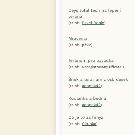
Ceys total tech na lepení
terária
Pavel Robin
(založil
)
Mravenci
(založil pávio)
Terárium pro pavouka
(založil Neregistrovaný uživatel)
Šnek a terarium z osb desek
adopok42
(založil
)
Kudlanka a bedna
adopok42
(založil
)
Co je to za hmyz
Cirunka
(založil
)