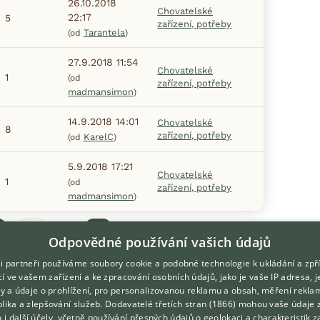
26.10.2018
Chovatelské
22:17
5
zařízení, potřeby
Tarantela
(od
)
27.9.2018 11:54
Chovatelské
1
(od
zařízení, potřeby
madmansimon
)
14.9.2018 14:01
Chovatelské
8
zařízení, potřeby
KarelC
(od
)
5.9.2018 17:21
Chovatelské
1
(od
zařízení, potřeby
madmansimon
)
hozí
1
2
Další
Odpovědné používání vašich údajů
i partneři používáme soubory cookie a podobné technologie k ukládání a zpř
í ve vašem zařízení a ke zpracování osobních údajů, jako je vaše IP adresa, 
ory a údaje o prohlížení, pro personalizovanou reklamu a obsah, měření rekla
lika a zlepšování služeb.
Dodavatelé třetích stran (1866)
mohou vaše údaje 
DOMOVSKÁ STRÁNKA
O nás
o i další účely, včetně používání přesných údajů o geolokaci a charakteristik z