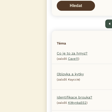
Hledat
Předc
Téma
Co je to za hmyz?
Cave11
(založil
)
Oblovka a kytky
(založil Kayccie)
Identifikace brouka?
Kittynka552
(založil
)