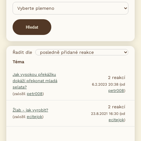
Hledat
Řadit dle
Téma
Jak vysokou překážku
2
reakcí
dokáží překonat mladá
6.2.2023 20:38 (od
selata?
petr008
)
petr008
(založil
)
2
reakcí
Žlab - jak vyrobit?
23.8.2021 16:30 (od
ecitejok
(založil
)
ecitejok
)