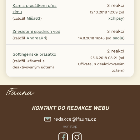
3
reakcí
Kam s prasátkem přes
zimu
12.10.2018 12:09 (od
Míša63
xchipsy
(založil
)
)
3
reakcí
Znecisteni spodnich vod
AndreaKri
saola
(založil
)
14.8.2018 16:45 (od
)
2
reakcí
Göttingenské prasátko
25.6.2018 08:21 (od
(založil Uživatel s
Uživatel s deaktivovaným
deaktivovaným účtem)
účtem)
KONTAKT DO REDAKCE WEBU
redakce@ifauna.cz
nonstop