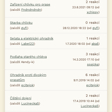
2
reakcí
Zařízení chlívku pro prase
23.8.2021 09:12 (od
Fndndndndn
(založil
)
xchipsy
)
0
reakcí
Stavba chlívku
gufi
gufi
(založil
)
28.12.2020 18:22 (od
)
1
reakcí
Selata a elektrický ohradník
Label22
akaš
(založil
)
1.7.2020 18:02 (od
)
3
reakcí
Podlaha starého chléva
14.3.2020 17:10 (od
(založil Kendy-k)
spajzka
)
6
reakcí
Ohradník proti divokým
prasatům
9.11.2019 14:02 (od
ecitejok
ecitejok
(založil
)
)
2
reakcí
Čištění dojení
17.4.2019 10:44 (od
Lucinecka5
(založil
)
Lucinecka5
)