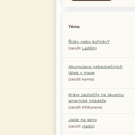
Téma
Řízky nebo kořínky?
Laddiin
(založil
)
Akumulace nebezpečných
látek v mase
(založil kamto)
Krávy zaútočily na skupinu
americké mládeže
(založil Kiltbanana)
Jasle na seno
vladol
(založil
)