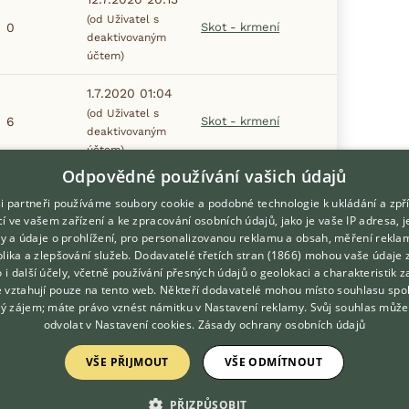
(od Uživatel s
0
Skot - krmení
deaktivovaným
účtem)
1.7.2020 01:04
(od Uživatel s
6
Skot - krmení
deaktivovaným
účtem)
Odpovědné používání vašich údajů
i partneři používáme soubory cookie a podobné technologie k ukládání a zpř
í ve vašem zařízení a ke zpracování osobních údajů, jako je vaše IP adresa, 
ory a údaje o prohlížení, pro personalizovanou reklamu a obsah, měření rekla
lika a zlepšování služeb.
Dodavatelé třetích stran (1866)
mohou vaše údaje 
DOMOVSKÁ STRÁNKA
O nás
o i další účely, včetně používání přesných údajů o geolokaci a charakteristik z
e vztahují pouze na tento web. Někteří dodavatelé mohou místo souhlasu spo
INZERCE
Kontakt
ý zájem; máte právo vznést námitku v
Nastavení reklamy
. Svůj souhlas může
DISKUSE
Možnosti zvýraznění inzerátů
odvolat v
Nastavení cookies
.
Zásady ochrany osobních údajů
ČLÁNKY
Podmínky užití
VŠE PŘIJMOUT
VŠE ODMÍTNOUT
Zpracování osobních údajů
PŘIZPŮSOBIT