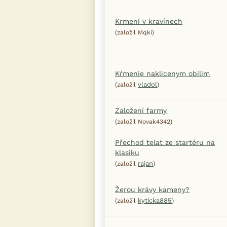
Krmení v kravínech
(založil Mqki)
Kŕmenie naklicenym obilim
vladol
(založil
)
Založení farmy
(založil Novak4342)
Přechod telat ze startéru na
klasiku
rajan
(založil
)
Žerou krávy kameny?
kyticka885
(založil
)