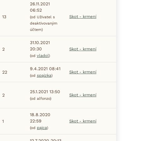
26.11.2021
06:52
13
Skot - krmení
(od Uživatel s
deaktivovaným
účtem)
31.10.2021
20:30
2
Skot - krmení
vladol
(od
)
9.4.2021 08:41
22
Skot - krmení
spajzka
(od
)
25.1.2021 13:50
2
Skot - krmení
(od alfonzo)
18.8.2020
22:59
1
Skot - krmení
pajca
(od
)
12.7.2020 20:13