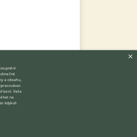
×
ístupnění
Hledáte zvířecího kamaráda?
jedinečné
Zdarma vám poradí
my a obsahu,
VETERINÁŘ ONLINE
zpracovávat
Přihlášení
ařízení. Vaše
KONZULTOVAT S VETERINÁŘEM
léhat na
Registrace
te kdykoli