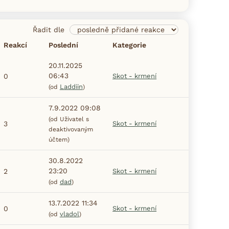
Řadit dle
Reakcí
Poslední
Kategorie
20.11.2025
06:43
0
Skot - krmení
Laddiin
(od
)
7.9.2022 09:08
(od Uživatel s
3
Skot - krmení
deaktivovaným
účtem)
30.8.2022
23:20
2
Skot - krmení
dad
(od
)
13.7.2022 11:34
0
Skot - krmení
vladol
(od
)