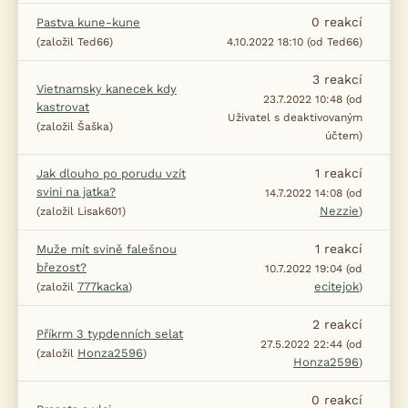
0
reakcí
Pastva kune-kune
(založil Ted66)
4.10.2022 18:10 (od Ted66)
3
reakcí
Vietnamsky kanecek kdy
23.7.2022 10:48 (od
kastrovat
Uživatel s deaktivovaným
(založil Šaška)
účtem)
1
reakcí
Jak dlouho po porudu vzít
svini na jatka?
14.7.2022 14:08 (od
Nezzie
(založil Lisak601)
)
1
reakcí
Muže mít svině falešnou
březost?
10.7.2022 19:04 (od
777kacka
ecitejok
(založil
)
)
2
reakcí
Příkrm 3 typdenních selat
27.5.2022 22:44 (od
Honza2596
(založil
)
Honza2596
)
0
reakcí