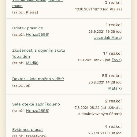
0
reakcí
maso
10.10.2021 16:10 (od Klejša)
(založil Klejša)
1
reakcí
Odstav prasnice
26.9.2021 19:39 (od
Honza2596
(založil
)
Jezedak Mara
)
Zkušenosti s dojením skotu
17
reakcí
1x za den
Evva
11.9.2021 09:25 (od
)
Mildík
(založil
)
86
reakcí
Dexter - kde možno vidět?
20.8.2021 14:28 (od
(založil aj)
Matsik
)
2
reakcí
Sele oteklé zadní koleno
7.8.2021 08:22 (od Uživatel
Honza2596
(založil
)
s deaktivovaným účtem)
4
reakcí
Evidence prasat
26.7.2021 00:38 (od
(založil Prasátko12)