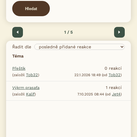
Hledat
Předchozí
1 / 5
Další
Řadit dle
Téma
0
reakcí
Přeštík
Tob32
Tob32
(založil
)
22.1.2026 18:49 (od
)
1
reakcí
Výkrm prasaťa
Kalif
Jet4
(založil
)
7.10.2025 08:44 (od
)