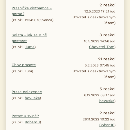
2
reakcí
Prasnička vietnamce -
12.5.2023 17:21 (od
porod?
Uživatel s deaktivovaným
(založil 123456789venca)
účtem)
3
reakcí
Selata - jak se o ně
postarat
10.5.2023 14:56 (od
Juma
Chovatel Tom
(založil
)
)
21
reakcí
Chov prasete
5.2.2023 07:45 (od
(založil Lubi)
Uživatel s deaktivovaným
účtem)
5
reakcí
Prase nalezenec
6.12.2022 08:17 (od
bevuska
(založil
)
bevuska
)
2
reakcí
Potrat u svině?
26.11.2022 10:22 (od
Boban10
(založil
)
Boban10
)