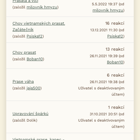
Prasata a vlci
5.5.2022 19:37 (od
milovník hmyzu
(založil
)
milovník hmyzu
)
16
reakcí
Chov vietnamských prasat.
Začátečník
13.12.2021 11:30 (od
Psiska12
Psiska12
(založil
)
)
13
reakcí
Chov prasat
26.11.2021 19:39 (od
Boban10
(založil
)
Boban10
)
6
reakcí
Prase váha
26.11.2021 19:38 (od
jaja500
(založil
)
Uživatel s deaktivovaným
účtem)
1
reakcí
Upravování špárkú
31.10.2021 20:51 (od
(založil Dolik)
Uživatel s deaktivovaným
účtem)
Vietnamské prase, kanec -