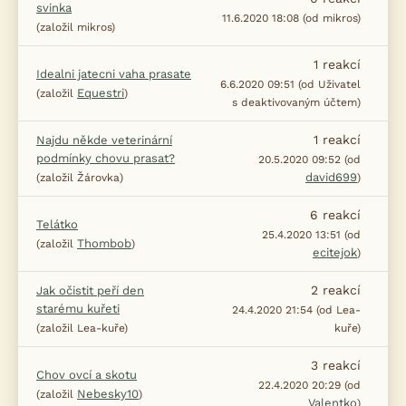
svinka
11.6.2020 18:08 (od mikros)
(založil mikros)
1
reakcí
Idealni jatecni vaha prasate
6.6.2020 09:51 (od Uživatel
Equestri
(založil
)
s deaktivovaným účtem)
1
reakcí
Najdu někde veterinární
podmínky chovu prasat?
20.5.2020 09:52 (od
david699
(založil Žárovka)
)
6
reakcí
Telátko
25.4.2020 13:51 (od
Thombob
(založil
)
ecitejok
)
2
reakcí
Jak očistit peří den
starému kuřeti
24.4.2020 21:54 (od Lea-
(založil Lea-kuře)
kuře)
3
reakcí
Chov ovcí a skotu
22.4.2020 20:29 (od
Nebesky10
(založil
)
Valentko
)