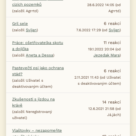
cizích pozemků
28.6.2022 14:05 (od
(založil Agrrtd)
Agrrtd)
6
reakcí
Gril sele
Svijan
Svijan
(založil
)
7.6.2022 17:29 (od
)
11
reakcí
Práce: ošetřovatelka skotu
a dojička
19.1.2022 20:04 (od
Aneta a Dessa
Jezedak Mara
(založil
)
)
Pastevečtí psi jako ochrana
6
reakcí
stád?
2.11.2021 11:43 (od Uživatel
(založil Uživatel s
s deaktivovaným účtem)
deaktivovaným účtem)
Zkušenosti s jízdou na
14
reakcí
krávě
12.6.2021 21:58 (od
(založil Neregistrovaný
Já.jách)
uživatel)
Vlaštovky – nezapomeňte