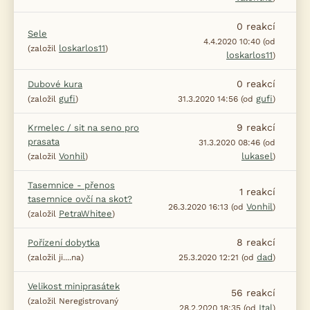
0
reakcí
Sele
4.4.2020 10:40 (od
loskarlos11
(založil
)
loskarlos11
)
0
reakcí
Dubové kura
gufi
gufi
(založil
)
31.3.2020 14:56 (od
)
9
reakcí
Krmelec / sit na seno pro
prasata
31.3.2020 08:46 (od
Vonhil
lukasel
(založil
)
)
Tasemnice - přenos
1
reakcí
tasemnice ovčí na skot?
Vonhil
26.3.2020 16:13 (od
)
PetraWhitee
(založil
)
8
reakcí
Pořízení dobytka
dad
(založil ji....na)
25.3.2020 12:21 (od
)
Velikost miniprasátek
56
reakcí
(založil Neregistrovaný
Ital
28.2.2020 18:35 (od
)