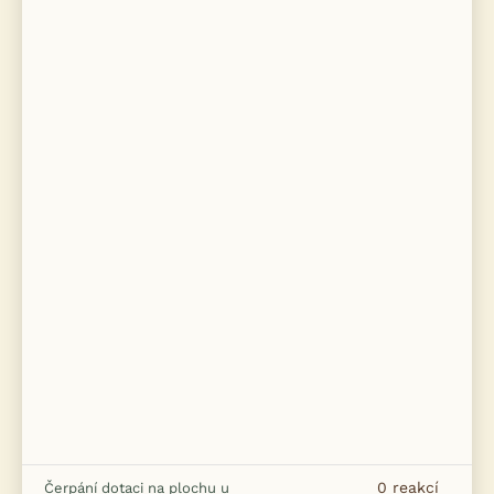
0
reakcí
Čerpání dotaci na plochu u