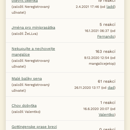
19
reakcí
otevřít okénka
ladd
(založil Neregistrovaný
2.4.2021 17:46 (od
)
uživatel)
5
reakcí
Jména pro miniprasátka
16.1.2021 06:37 (od
(založil ŽeLLva)
Fernando
)
Nekupujte a nechovejte
163
reakcí
mangalice
9.12.2020 12:54 (od
(založil Neregistrovaný
mangalicejetop)
uživatel)
Malé balíky sena
61
reakcí
(založil Neregistrovaný
dad
26.11.2020 13:17 (od
)
uživatel)
1
reakcí
Chov dobytka
16.6.2020 20:07 (od
(založil Valentko)
Valentko
)
Gottingenske prase brezi
0
reakcí