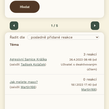
Hledat
Předchozí
1 / 5
Další
Řadit dle
Téma
3
reakcí
Agresivní Samice Králíka
26.4.2023 08:48 (od
Tadisek Koláček
(založil
)
Uživatel s deaktivovaným
účtem)
0
reakcí
Jak melete maso?
18.1.2023 17:40 (od
Martin166
(založil
)
Martin166
)