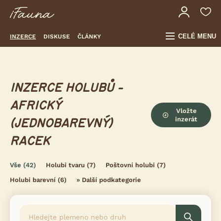
CELÉ MENU
INZERCE
DISKUSE
ČLÁNKY
INZERCE HOLUBŮ -
AFRICKÝ
Vložte
inzerát
(JEDNOBAREVNÝ)
RACEK
Vše
(42)
Holubi tvaru
(7)
Poštovní holubi
(7)
Holubi barevní
(6)
»
Další podkategorie