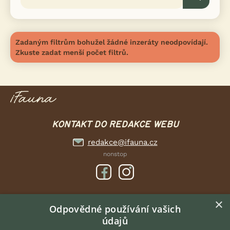
Zadaným filtrům bohužel žádné inzeráty neodpovídají.
Zkuste zadat menší počet filtrů.
KONTAKT DO REDAKCE WEBU
redakce@ifauna.cz
nonstop
×
DOMOVSKÁ STRÁNKA
Odpovědné používání vašich
údajů
INZERCE