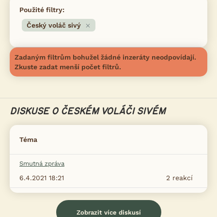
Použité filtry:
Český voláč sivý
Zadaným filtrům bohužel žádné inzeráty neodpovídají.
Zkuste zadat menší počet filtrů.
DISKUSE O ČESKÉM VOLÁČI SIVÉM
Téma
Smutná zpráva
6.4.2021 18:21
2
reakcí
Zobrazit více diskusí