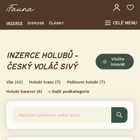
CELÉ MENU
INZERCE
DISKUSE
ČLÁNKY
INZERCE HOLUBŮ -
Vložte
inzerát
ČESKÝ VOLÁČ SIVÝ
Vše
(42)
Holubi tvaru
(7)
Poštovní holubi
(7)
Holubi barevní
(6)
»
Další podkategorie