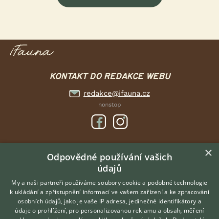
KONTAKT DO REDAKCE WEBU
redakce@ifauna.cz
nonstop
×
DOMOVSKÁ STRÁNKA
Odpovědné používání vašich
údajů
INZERCE
DISKUSE
My a naši partneři používáme soubory cookie a podobné technologie
k ukládání a zpřístupnění informací ve vašem zařízení a ke zpracování
ČLÁNKY
osobních údajů, jako je vaše IP adresa, jedinečné identifikátory a
údaje o prohlížení, pro personalizovanou reklamu a obsah, měření
O nás