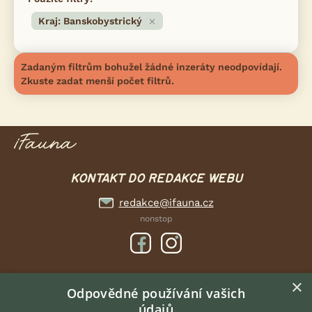
Kraj: Banskobystrický
Zadaným filtrům bohužel žádné inzeráty neodpovídají.
Zkuste zadat menší počet filtrů.
KONTAKT DO REDAKCE WEBU
redakce@ifauna.cz
nonstop
×
DOMOVSKÁ STRÁNKA
Odpovědné používání vašich
údajů
INZERCE