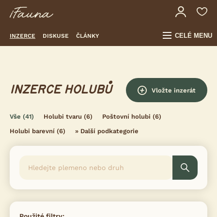
CELÉ MENU
INZERCE
DISKUSE
ČLÁNKY
INZERCE HOLUBŮ
Vložte inzerát
Vše
(41)
Holubi tvaru
(6)
Poštovní holubi
(6)
Holubi barevní
(6)
»
Další podkategorie
Použité filtry: