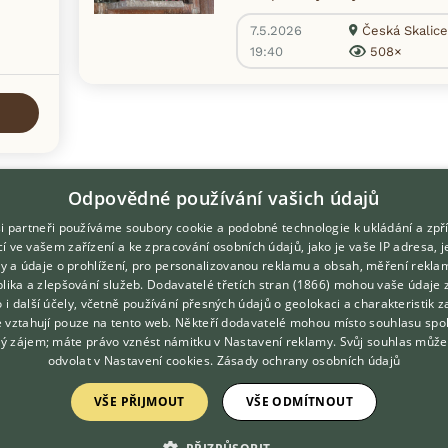
7.5.2026
Česká Skalice
19:40
508×
Odpovědné používání vašich údajů
i partneři používáme soubory cookie a podobné technologie k ukládání a zpř
í ve vašem zařízení a ke zpracování osobních údajů, jako je vaše IP adresa, 
ory a údaje o prohlížení, pro personalizovanou reklamu a obsah, měření rekla
lika a zlepšování služeb.
Dodavatelé třetích stran (1866)
mohou vaše údaje 
DOMOVSKÁ STRÁNKA
O nás
o i další účely, včetně používání přesných údajů o geolokaci a charakteristik z
e vztahují pouze na tento web. Někteří dodavatelé mohou místo souhlasu spo
INZERCE
Kontakt
ý zájem; máte právo vznést námitku v
Nastavení reklamy
. Svůj souhlas může
DISKUSE
Možnosti zvýraznění inzerátů
odvolat v
Nastavení cookies
.
Zásady ochrany osobních údajů
ČLÁNKY
Podmínky užití
VŠE PŘIJMOUT
VŠE ODMÍTNOUT
Zpracování osobních údajů