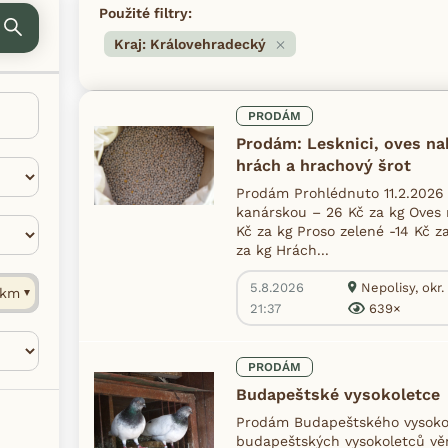
Použité filtry:
Kraj: Královehradecký
PRODÁM
Prodám: Lesknici, oves nah
hrách a hrachový šrot
Prodám Prohlédnuto 11.2.2026
kanárskou – 26 Kč za kg Oves n
Kč za kg Proso zelené -14 Kč z
za kg Hrách...
5.8.2026
Nepolisy, okr
km
21:37
639×
PRODÁM
Budapeštské vysokoletce
Prodám Budapeštského vysokol
budapeštských vysokoletců věn