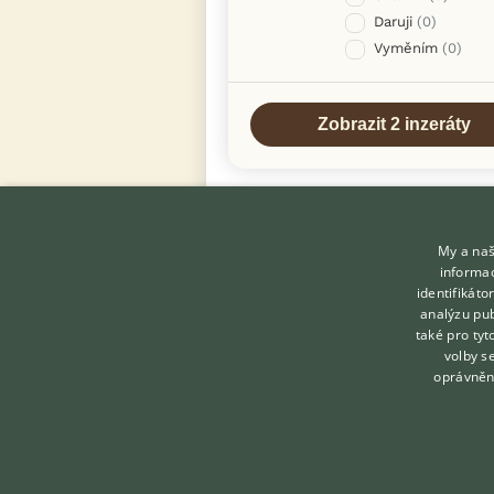
Daruji
(0)
Vyměním
(0)
My a naš
informac
identifikát
analýzu pub
také pro tyt
KONTAKT DO REDAKCE
volby s
WEBU
oprávněn
redakce@ifauna.cz
nonstop