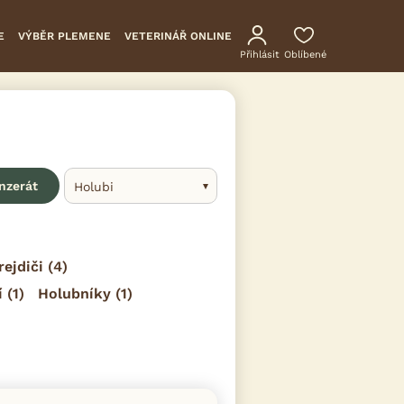
E
VÝBĚR PLEMENE
VETERINÁŘ ONLINE
Přihlásit
Oblíbené
inzerát
Holubi
rejdiči
(4)
í
(1)
Holubníky
(1)