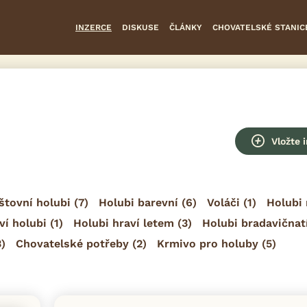
INZERCE
DISKUSE
ČLÁNKY
CHOVATELSKÉ STANIC
Vložte 
štovní holubi
(7)
Holubi barevní
(6)
Voláči
(1)
Holubi 
ví holubi
(1)
Holubi hraví letem
(3)
Holubi bradavičnat
)
Chovatelské potřeby
(2)
Krmivo pro holuby
(5)