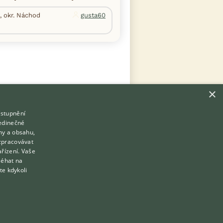
, okr. Náchod
gusta60
×
ístupnění
Hledáte zvířecího kamaráda?
jedinečné
Zdarma vám poradí
my a obsahu,
VETERINÁŘ ONLINE
zpracovávat
Přihlášení
ařízení. Vaše
KONZULTOVAT S VETERINÁŘEM
léhat na
Registrace
te kdykoli