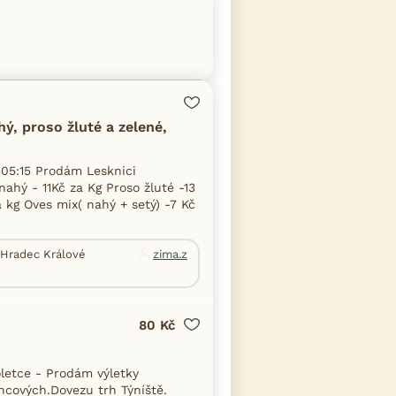
ý, proso žluté a zelené,
 05:15 Prodám Lesknici
ahý - 11Kč za Kg Proso žluté -13
a kg Oves mix( nahý + setý) -7 Kč
. Hradec Králové
zima.z
80 Kč
etce - Prodám výletky
cových.Dovezu trh Týníště.