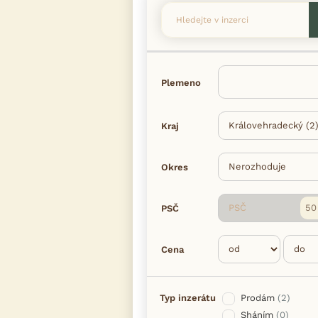
Plemeno
Kraj
Okres
PSČ
PSČ
Cena
Typ inzerátu
Prodám
(2)
Sháním
(0)