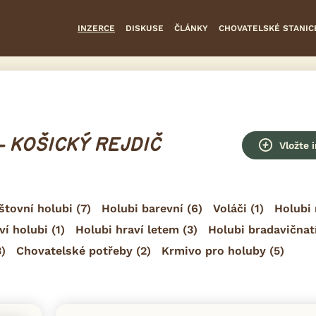
INZERCE
DISKUSE
ČLÁNKY
CHOVATELSKÉ STANIC
- KOŠICKÝ REJDIČ
Vložte 
štovní holubi
(7)
Holubi barevní
(6)
Voláči
(1)
Holubi 
ví holubi
(1)
Holubi hraví letem
(3)
Holubi bradavičnat
)
Chovatelské potřeby
(2)
Krmivo pro holuby
(5)