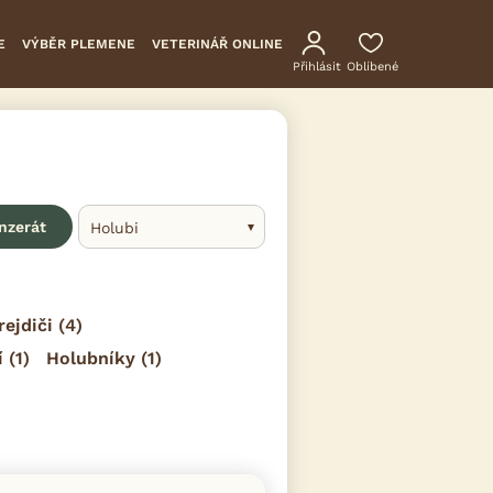
E
VÝBĚR PLEMENE
VETERINÁŘ ONLINE
Přihlásit
Oblíbené
inzerát
Holubi
rejdiči
(4)
í
(1)
Holubníky
(1)