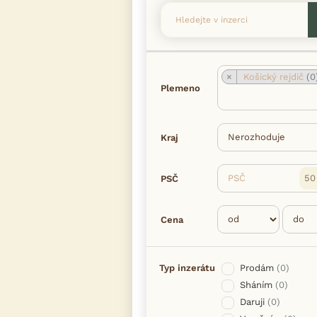
×
Košický rejdič
(0
Plemeno
Kraj
PSČ
PSČ
Cena
Typ inzerátu
Prodám
(0)
Sháním
(0)
Daruji
(0)