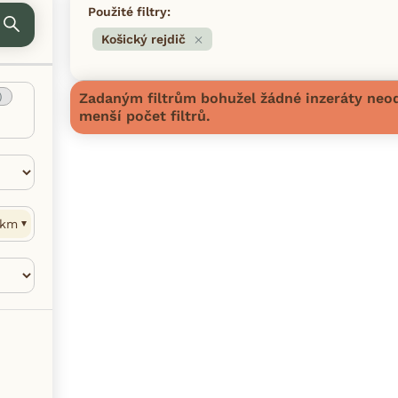
Použité filtry:
Košický rejdič
)
Zadaným filtrům bohužel žádné inzeráty neod
menší počet filtrů.
km