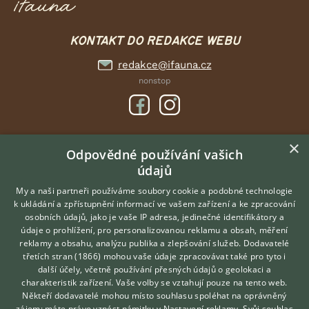
KONTAKT DO REDAKCE WEBU
redakce@ifauna.cz
nonstop
×
DOMOVSKÁ STRÁNKA
Odpovědné používání vašich
údajů
INZERCE
DISKUSE
My a naši partneři používáme soubory cookie a podobné technologie
k ukládání a zpřístupnění informací ve vašem zařízení a ke zpracování
ČLÁNKY
osobních údajů, jako je vaše IP adresa, jedinečné identifikátory a
údaje o prohlížení, pro personalizovanou reklamu a obsah, měření
O nás
reklamy a obsahu, analýzu publika a zlepšování služeb.
Dodavatelé
třetích stran (1866)
mohou vaše údaje zpracovávat také pro tyto i
Kontakt
Hledáte zvířecího kamaráda?
další účely, včetně používání přesných údajů o geolokaci a
Zdarma vám poradí
Možnosti zvýraznění inzerátů
charakteristik zařízení. Vaše volby se vztahují pouze na tento web.
VETERINÁŘ ONLINE
Podmínky užití
Někteří dodavatelé mohou místo souhlasu spoléhat na oprávněný
KONZULTOVAT S
zájem; máte právo vznést námitku v
Nastavení reklamy
. Svůj souhlas