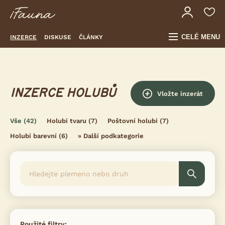
CELÉ MENU
INZERCE
DISKUSE
ČLÁNKY
INZERCE HOLUBŮ
Vložte inzerát
Vše
(42)
Holubi tvaru
(7)
Poštovní holubi
(7)
Holubi barevní
(6)
»
Další podkategorie
Použité filtry: