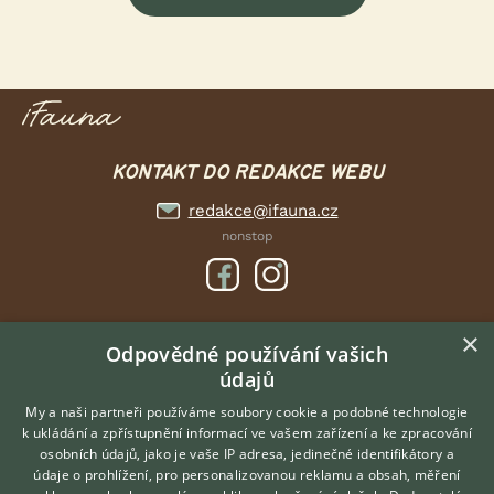
KONTAKT DO REDAKCE WEBU
redakce@ifauna.cz
nonstop
×
DOMOVSKÁ STRÁNKA
Odpovědné používání vašich
údajů
INZERCE
DISKUSE
My a naši partneři používáme soubory cookie a podobné technologie
k ukládání a zpřístupnění informací ve vašem zařízení a ke zpracování
ČLÁNKY
osobních údajů, jako je vaše IP adresa, jedinečné identifikátory a
údaje o prohlížení, pro personalizovanou reklamu a obsah, měření
O nás