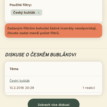
Použité filtry:
Český bublák
Zadaným filtrům bohužel žádné inzeráty neodpovídají.
Zkuste zadat menší počet filtrů.
DISKUSE O ČESKÉM BUBLÁKOVI
Téma
Český bublák
13.2.2018 20:29
1
reakcí
Zobrazit více diskusí