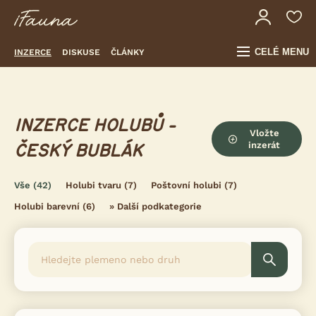
CELÉ MENU
INZERCE
DISKUSE
ČLÁNKY
INZERCE HOLUBŮ -
Vložte
inzerát
ČESKÝ BUBLÁK
Vše
(42)
Holubi tvaru
(7)
Poštovní holubi
(7)
Holubi barevní
(6)
»
Další podkategorie