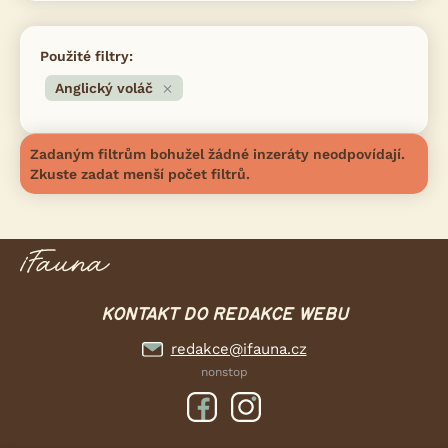
Použité filtry:
Anglický voláč
Zadaným filtrům bohužel žádné inzeráty neodpovídají.
Zkuste zadat menší počet filtrů.
KONTAKT DO REDAKCE WEBU
redakce@ifauna.cz
nonstop