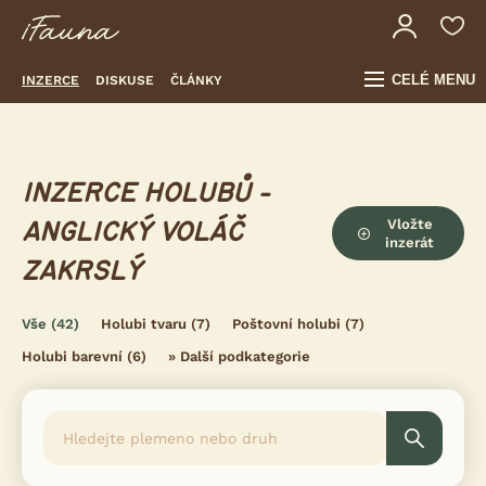
CELÉ MENU
INZERCE
DISKUSE
ČLÁNKY
INZERCE HOLUBŮ -
Vložte
ANGLICKÝ VOLÁČ
inzerát
ZAKRSLÝ
Vše
(42)
Holubi tvaru
(7)
Poštovní holubi
(7)
Holubi barevní
(6)
»
Další podkategorie