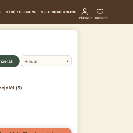
E
VÝBĚR PLEMENE
VETERINÁŘ ONLINE
Přihlásit
Oblíbené
inzerát
Holubi
rejdiči
(5)