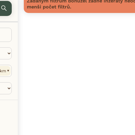
Zadaným filtrům bohužel žádné inzeráty neod
menší počet filtrů.
km