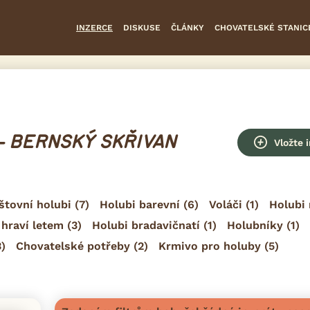
INZERCE
DISKUSE
ČLÁNKY
CHOVATELSKÉ STANIC
- BERNSKÝ SKŘIVAN
Vložte 
štovní holubi
(7)
Holubi barevní
(6)
Voláči
(1)
Holubi 
 hraví letem
(3)
Holubi bradavičnatí
(1)
Holubníky
(1)
)
Chovatelské potřeby
(2)
Krmivo pro holuby
(5)