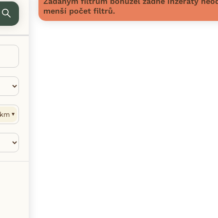
Zadaným filtrům bohužel žádné inzeráty neod
menší počet filtrů.
km