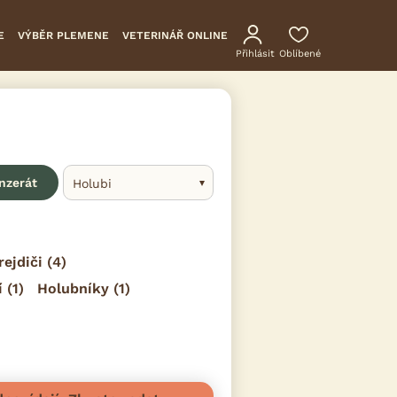
E
VÝBĚR PLEMENE
VETERINÁŘ ONLINE
Přihlásit
Oblíbené
inzerát
Holubi
rejdiči
(4)
í
(1)
Holubníky
(1)