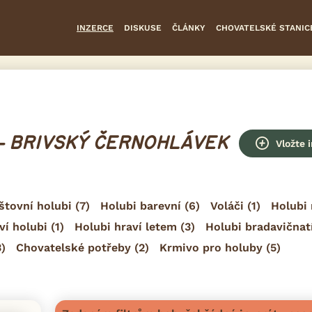
INZERCE
DISKUSE
ČLÁNKY
CHOVATELSKÉ STANIC
- BRIVSKÝ ČERNOHLÁVEK
Vložte 
štovní holubi
(7)
Holubi barevní
(6)
Voláči
(1)
Holubi 
ví holubi
(1)
Holubi hraví letem
(3)
Holubi bradavičnat
)
Chovatelské potřeby
(2)
Krmivo pro holuby
(5)