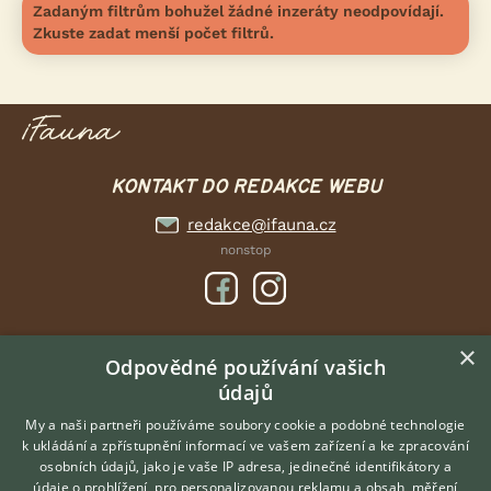
Zadaným filtrům bohužel žádné inzeráty neodpovídají.
Zkuste zadat menší počet filtrů.
KONTAKT DO REDAKCE WEBU
redakce@ifauna.cz
nonstop
×
DOMOVSKÁ STRÁNKA
Odpovědné používání vašich
údajů
INZERCE
DISKUSE
My a naši partneři používáme soubory cookie a podobné technologie
k ukládání a zpřístupnění informací ve vašem zařízení a ke zpracování
ČLÁNKY
osobních údajů, jako je vaše IP adresa, jedinečné identifikátory a
údaje o prohlížení, pro personalizovanou reklamu a obsah, měření