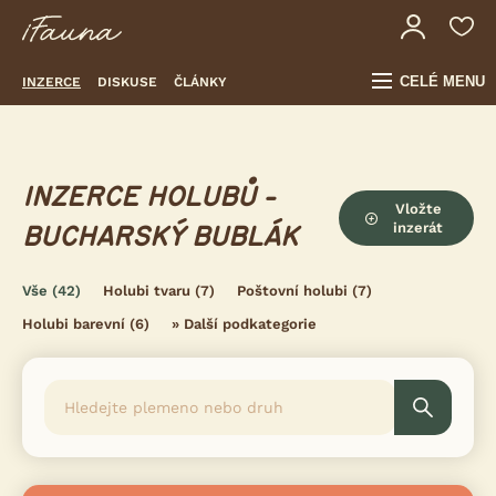
CELÉ MENU
INZERCE
DISKUSE
ČLÁNKY
INZERCE HOLUBŮ -
Vložte
inzerát
BUCHARSKÝ BUBLÁK
Vše
(42)
Holubi tvaru
(7)
Poštovní holubi
(7)
Holubi barevní
(6)
»
Další podkategorie