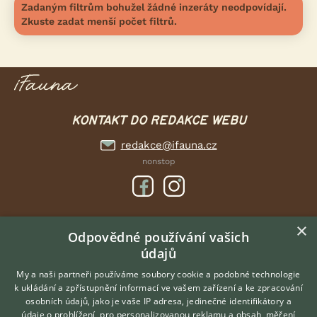
Zadaným filtrům bohužel žádné inzeráty neodpovídají.
Zkuste zadat menší počet filtrů.
KONTAKT DO REDAKCE WEBU
redakce@ifauna.cz
nonstop
×
DOMOVSKÁ STRÁNKA
Odpovědné používání vašich
údajů
INZERCE
DISKUSE
My a naši partneři používáme soubory cookie a podobné technologie
k ukládání a zpřístupnění informací ve vašem zařízení a ke zpracování
ČLÁNKY
osobních údajů, jako je vaše IP adresa, jedinečné identifikátory a
údaje o prohlížení, pro personalizovanou reklamu a obsah, měření