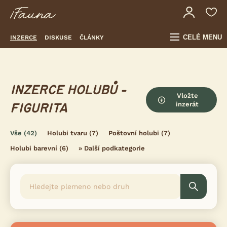
CELÉ MENU
INZERCE
DISKUSE
ČLÁNKY
INZERCE HOLUBŮ -
Vložte
inzerát
FIGURITA
Vše
(42)
Holubi tvaru
(7)
Poštovní holubi
(7)
Holubi barevní
(6)
»
Další podkategorie