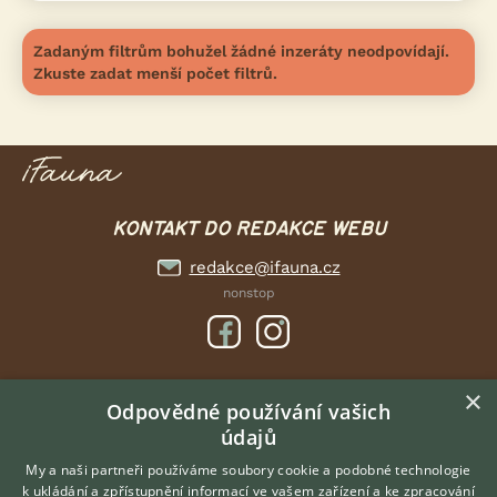
Zadaným filtrům bohužel žádné inzeráty neodpovídají.
Zkuste zadat menší počet filtrů.
KONTAKT DO REDAKCE WEBU
redakce@ifauna.cz
nonstop
×
DOMOVSKÁ STRÁNKA
Odpovědné používání vašich
údajů
INZERCE
DISKUSE
My a naši partneři používáme soubory cookie a podobné technologie
k ukládání a zpřístupnění informací ve vašem zařízení a ke zpracování
ČLÁNKY