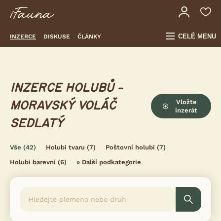
CELÉ MENU
INZERCE
DISKUSE
ČLÁNKY
INZERCE HOLUBŮ -
Vložte
MORAVSKÝ VOLÁČ
inzerát
SEDLATÝ
Vše
(42)
Holubi tvaru
(7)
Poštovní holubi
(7)
Holubi barevní
(6)
»
Další podkategorie