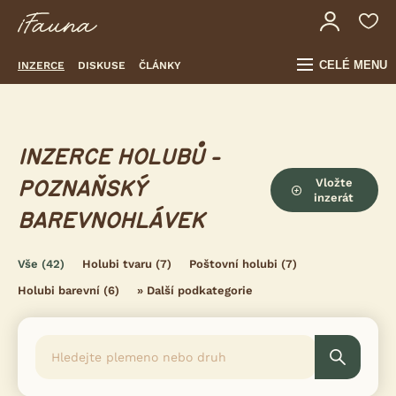
CELÉ MENU
INZERCE
DISKUSE
ČLÁNKY
INZERCE HOLUBŮ -
Vložte
POZNAŇSKÝ
inzerát
BAREVNOHLÁVEK
Vše
(42)
Holubi tvaru
(7)
Poštovní holubi
(7)
Holubi barevní
(6)
»
Další podkategorie