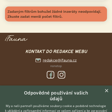
Zadaným filtrům bohužel žádné inzeráty neodpovídají.
Zkuste zadat menší počet filtrů.
KONTAKT DO REDAKCE WEBU
redakce@ifauna.cz
nonstop
×
DOMOVSKÁ STRÁNKA
Odpovědné používání vašich
údajů
INZERCE
DISKUSE
My a naši partneři používáme soubory cookie a podobné technologie
k ukládání a zpřístupnění informací ve vašem zařízení a ke zpracování
ČLÁNKY